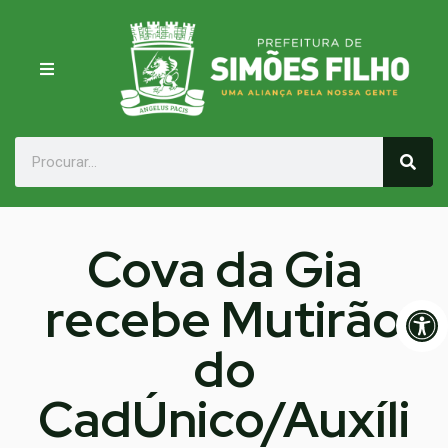
Cova da Gia
recebe Mutirão
Op
do
CadÚnico/Auxíli