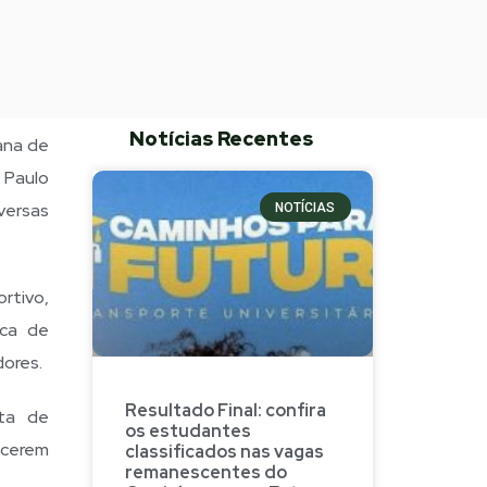
Notícias Recentes
iana de
 Paulo
versas
NOTÍCIAS
rtivo,
oca de
dores.
Resultado Final: confira
ta de
os estudantes
scerem
classificados nas vagas
remanescentes do