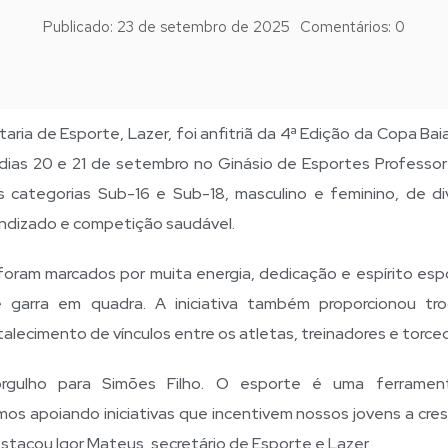
Publicado:
23 de setembro de 2025
Comentários:
0
taria de Esporte, Lazer, foi anfitriã da 4ª Edição da Copa Ba
 dias 20 e 21 de setembro no Ginásio de Esportes Professor
s categorias Sub-16 e Sub-18, masculino e feminino, de di
endizado e competição saudável.
foram marcados por muita energia, dedicação e espírito espo
 garra em quadra. A iniciativa também proporcionou tr
rtalecimento de vínculos entre os atletas, treinadores e torce
rgulho para Simões Filho. O esporte é uma ferramen
mos apoiando iniciativas que incentivem nossos jovens a cre
destacou Igor Mateus, secretário de Esporte e Lazer.