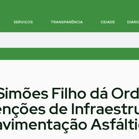
SERVIÇOS
TRANSPARÊNCIA
CIDADE
DIÁRI
 Simões Filho dá Or
nções de Infraestru
vimentação Asfált