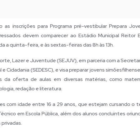
o as inscrições para Programa pré-vestibular Prepara Jov
eressados devem comparecer ao Estádio Municipal Reitor 
a a quinta-feira, e às sextas-feiras das 8h às 13h.
sporte, Lazer e Juventude (SEJUV), em parceria com a Secreta
e Cidadania (SEDESC), e visa preparar jovens simõesfilhense
vés da oferta de aulas em diversas matérias, como matem
ologia, redação e literatura.
s com idade entre 16 a 29 anos, que estejam cursando o te
écnico em Escola Pública, além dos alunos concluintes oriun
 privadas.