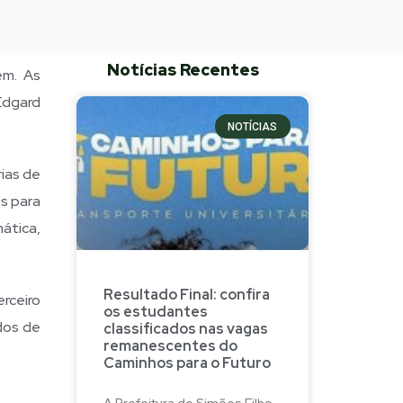
Notícias Recentes
em. As
Edgard
NOTÍCIAS
rias de
s para
ática,
Resultado Final: confira
rceiro
os estudantes
dos de
classificados nas vagas
remanescentes do
Caminhos para o Futuro
A Prefeitura de Simões Filho,