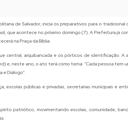
itana de Salvador, inicia os preparativos para o tradicional 
il, que acontece no próximo domingo (7). A Prefeitura já c
cerá na Praça da Bíblia.
e central, arquibancada e os pórticos de identificação. A 
d) e, neste ano, o ato terá como tema: “Cada pessoa tem um
a e Diálogo”.
ça, escolas públicas e privadas, secretarias municipais e en
espírito patriótico, movimentando escolas, comunidade, ban
is.