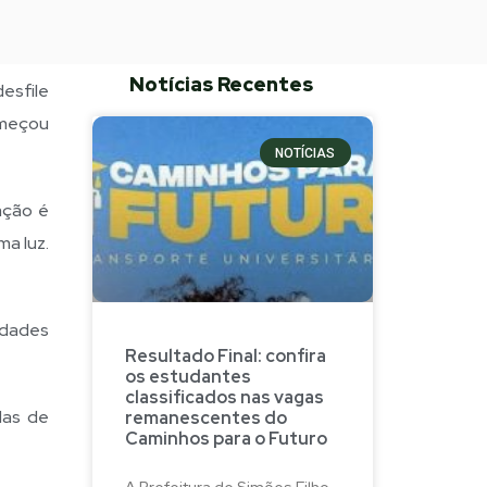
Notícias Recentes
desfile
omeçou
NOTÍCIAS
ação é
a luz.
tidades
Resultado Final: confira
os estudantes
classificados nas vagas
das de
remanescentes do
Caminhos para o Futuro
A Prefeitura de Simões Filho,