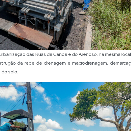
 urbanização das Ruas da Canoa e do Arenoso, na mesma local
construção da rede de drenagem e macrodrenagem, demarca
 do solo.