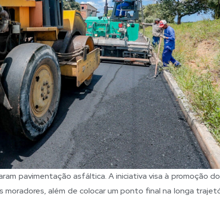
aram pavimentação asfáltica. A iniciativa visa à promoção d
os moradores, além de colocar um ponto final na longa trajet