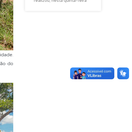
realizou, nesta quinta-feira
idade.
ção do