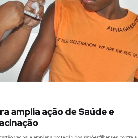
ura amplia ação de Saúde e
vacinação
artão vacinal e ampliar a proteção dos simõesfilhenses contra a