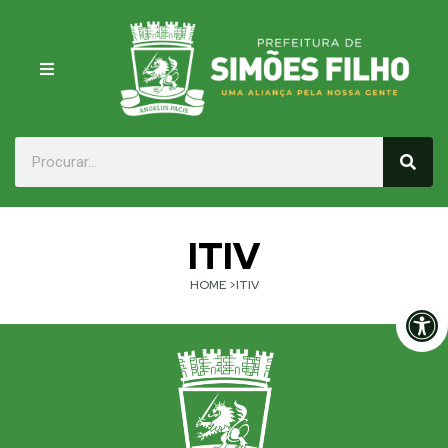
ITIV
HOME
>ITIV
Op