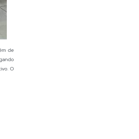
lém de
ogando
ivo. O