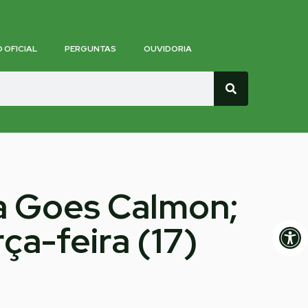
O OFICIAL
PERGUNTAS
OUVIDORIA
ra Goes Calmon;
Op
ça-feira (17)