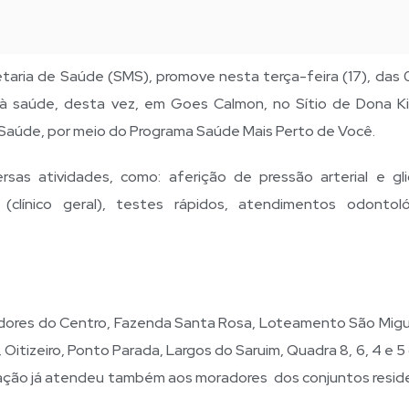
etaria de Saúde (SMS), promove nesta terça-feira (17), das 
à saúde, desta vez, em Goes Calmon, no Sítio de Dona Ki
 Saúde, por meio do Programa Saúde Mais Perto de
Você.
rsas atividades, como: aferição de pressão arterial e gli
 (clínico geral), testes rápidos, atendimentos odontoló
ores do Centro, Fazenda Santa Rosa, Loteamento São Migu
 Oitizeiro, Ponto Parada, Largos do Saruim, Quadra 8, 6, 4 e 5
 a ação já atendeu também aos moradores dos conjuntos reside