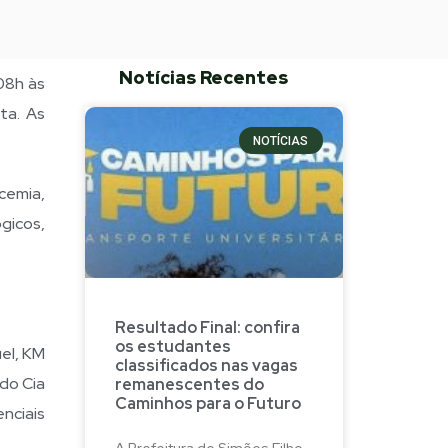
Notícias Recentes
08h às
ta. As
NOTÍCIAS
cemia,
gicos,
Resultado Final: confira
os estudantes
el, KM
classificados nas vagas
 do Cia
remanescentes do
Caminhos para o Futuro
nciais
A Prefeitura de Simões Filho,