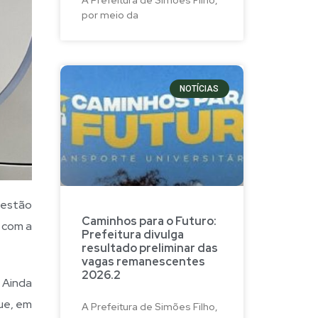
por meio da
NOTÍCIAS
 estão
Caminhos para o Futuro:
 com a
Prefeitura divulga
resultado preliminar das
vagas remanescentes
2026.2
 Ainda
ue, em
A Prefeitura de Simões Filho,