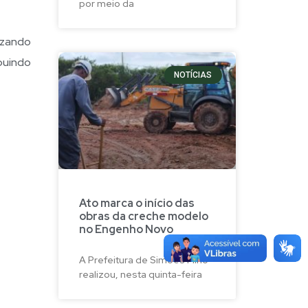
por meio da
izando
buindo
NOTÍCIAS
Ato marca o início das
obras da creche modelo
no Engenho Novo
A Prefeitura de Simões Filho
realizou, nesta quinta-feira