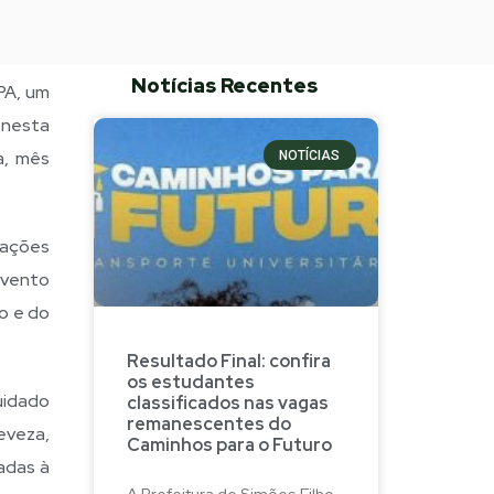
Notícias Recentes
UPA, um
 nesta
a, mês
NOTÍCIAS
tações
evento
o e do
Resultado Final: confira
os estudantes
uidado
classificados nas vagas
remanescentes do
eveza,
Caminhos para o Futuro
adas à
A Prefeitura de Simões Filho,