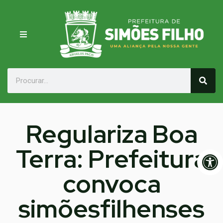
Regulariza Boa
Terra: Prefeitura
Op
convoca
simõesfilhenses