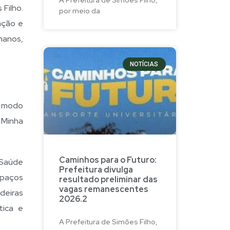
Filho.
por meio da
ação e
umanos,
NOTÍCIAS
e modo
 Minha
Caminhos para o Futuro:
 Saúde
Prefeitura divulga
spaços
resultado preliminar das
vagas remanescentes
adeiras
2026.2
tica e
A Prefeitura de Simões Filho,