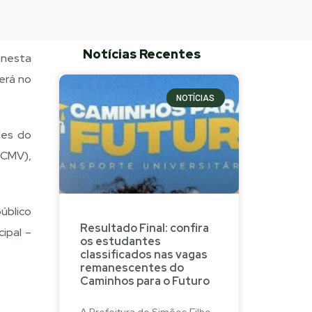
Notícias Recentes
 nesta
cerá no
NOTÍCIAS
des do
MCMV),
úblico
Resultado Final: confira
ipal –
os estudantes
classificados nas vagas
remanescentes do
Caminhos para o Futuro
A Prefeitura de Simões Filho,