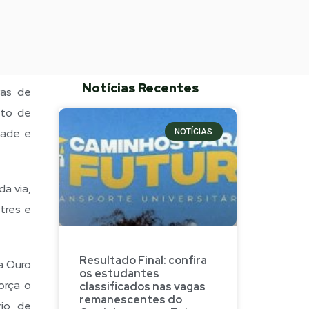
Notícias Recentes
ras de
nto de
dade e
NOTÍCIAS
a via,
tres e
Resultado Final: confira
a Ouro
os estudantes
orça o
classificados nas vagas
remanescentes do
rio de