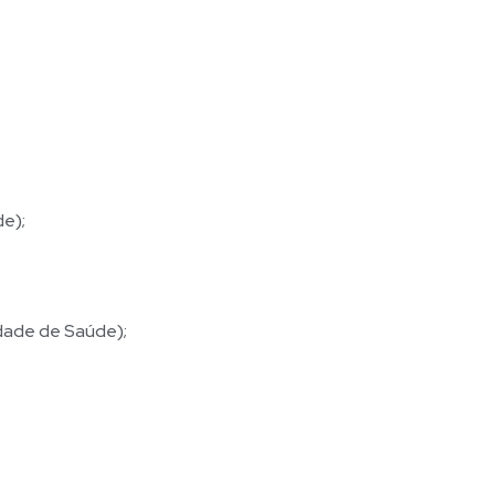
de);
idade de Saúde);