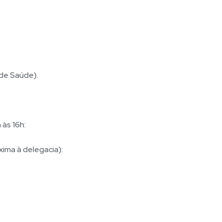
 de Saúde).
às 16h:
xima à delegacia):