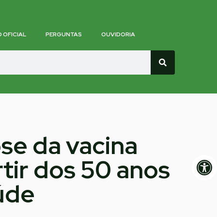
O OFICIAL
PERGUNTAS
OUVIDORIA
ose da vacina
Op
tir dos 50 anos
úde