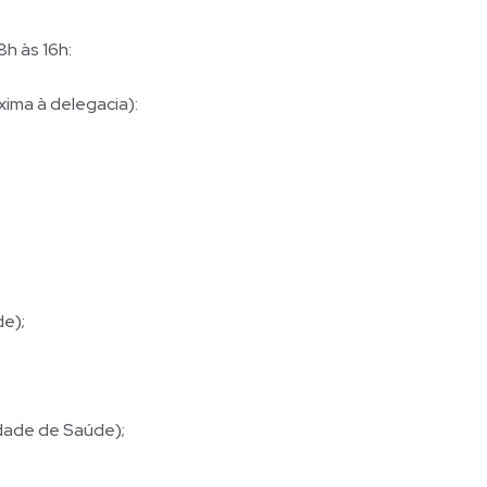
h às 16h:
xima à delegacia):
de);
idade de Saúde);