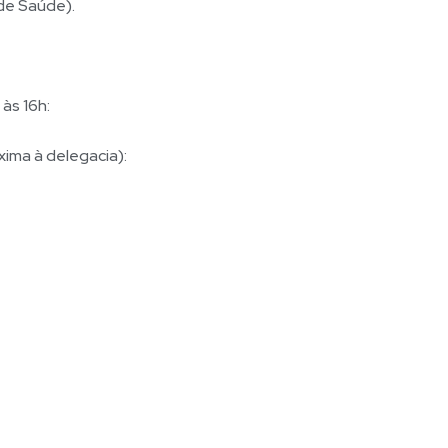
 de Saúde).
às 16h:
xima à delegacia):