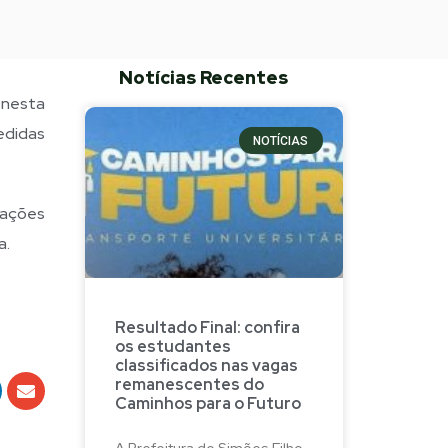
Notícias Recentes
 nesta
edidas
NOTÍCIAS
 ações
a.
Resultado Final: confira
os estudantes
classificados nas vagas
remanescentes do
Caminhos para o Futuro
A Prefeitura de Simões Filho,