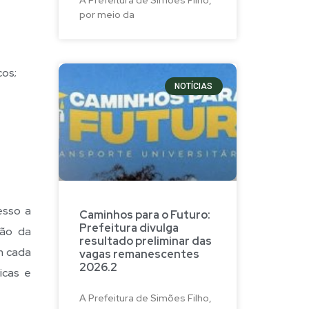
por meio da
cos;
NOTÍCIAS
esso a
Caminhos para o Futuro:
Prefeitura divulga
ção da
resultado preliminar das
m cada
vagas remanescentes
2026.2
icas e
A Prefeitura de Simões Filho,