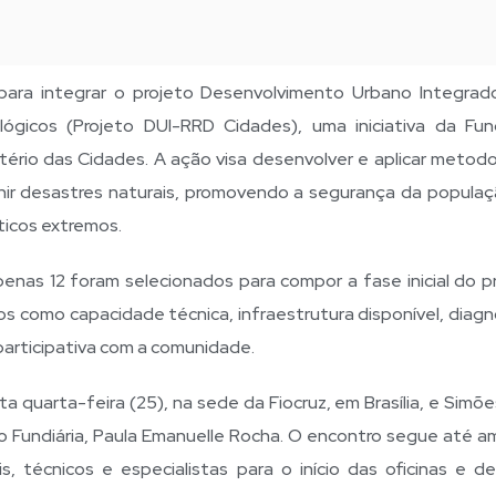
 para integrar o projeto Desenvolvimento Urbano Integrad
gicos (Projeto DUI-RRD Cidades), uma iniciativa da Fu
tério das Cidades. A ação visa desenvolver e aplicar metodo
ir desastres naturais, promovendo a segurança da populaç
áticos extremos.
apenas 12 foram selecionados para compor a fase inicial do p
ios como capacidade técnica, infraestrutura disponível, diag
 participativa com a comunidade.
 quarta-feira (25), na sede da Fiocruz, em Brasília, e Simõe
ão Fundiária, Paula Emanuelle Rocha. O encontro segue até a
is, técnicos e especialistas para o início das oficinas e d