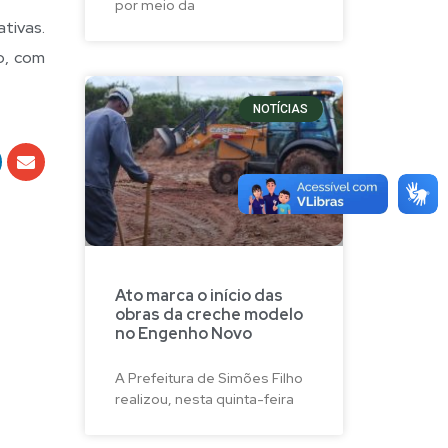
por meio da
tivas.
o, com
NOTÍCIAS
Ato marca o início das
obras da creche modelo
no Engenho Novo
A Prefeitura de Simões Filho
realizou, nesta quinta-feira