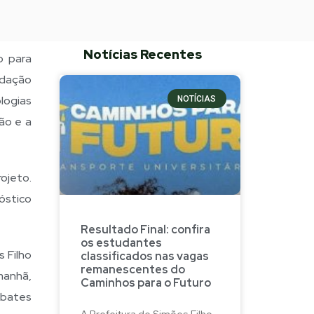
Notícias Recentes
o para
ndação
logias
NOTÍCIAS
ão e a
rojeto.
nóstico
Resultado Final: confira
os estudantes
s Filho
classificados nas vagas
remanescentes do
manhã,
Caminhos para o Futuro
ebates
A Prefeitura de Simões Filho,