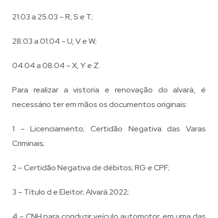
21.03 a 25.03 – R, S e T;
28.03 a 01.04 – U, V e W;
04.04 a 08.04 – X, Y e Z.
Para realizar a vistoria e renovação do alvará, é
necessário ter em mãos os documentos originais:
1 – Licenciamento; Certidão Negativa das Varas
Criminais;
2 – Certidão Negativa de débitos; RG e CPF;
3 – Título d e Eleitor; Alvará 2022;
4 – CNH para conduzir veículo automotor, em uma das