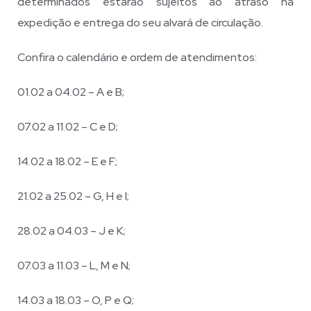
determinados estarão sujeitos ao atraso na
expedição e entrega do seu alvará de circulação.
Confira o calendário e ordem de atendimentos:
01.02 a 04.02 – A e B;
07.02 a 11.02 – C e D;
14.02 a 18.02 – E e F;
21.02 a 25.02 – G, H e I;
28.02 a 04.03 – J e K;
07.03 a 11.03 – L, M e N;
14.03 a 18.03 – O, P e Q;