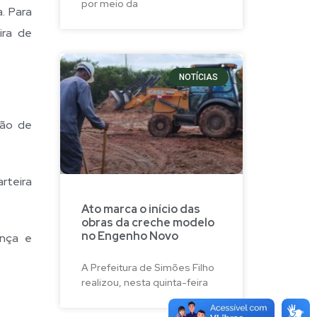
por meio da
a. Para
ira de
NOTÍCIAS
dão de
rteira
Ato marca o início das
obras da creche modelo
no Engenho Novo
ança e
A Prefeitura de Simões Filho
realizou, nesta quinta-feira