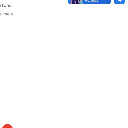
atório,
s mais