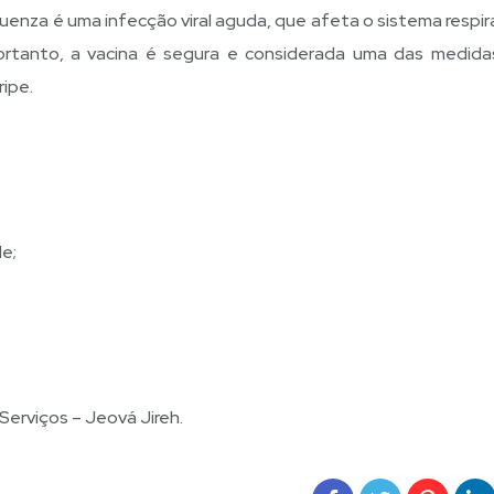
luenza é uma infecção viral aguda, que afeta o sistema respir
ortanto, a vacina é segura e considerada uma das medida
ripe.
de;
erviços – Jeová Jireh.