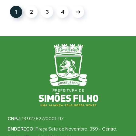
1
2
3
4
CNPJ:
13.927.827/0001-97
ENDEREÇO:
Praça Sete de Novembro, 359 - Centro,